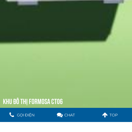
KHU ĐÔ THỊ FORMOSA CT06
GỌI ĐIỆN
CHAT
TOP
CHỦ ĐẦU TƯ