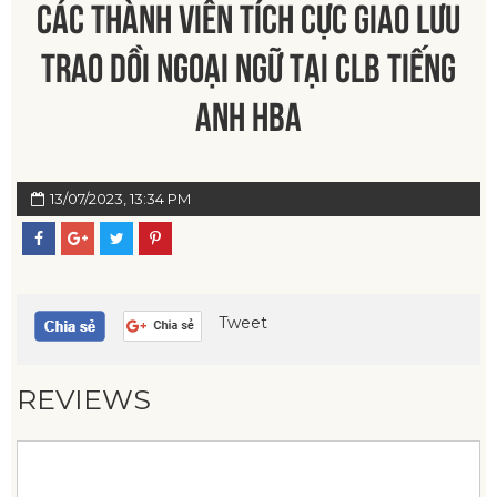
CÁC THÀNH VIÊN TÍCH CỰC GIAO LƯU
TRAO DỒI NGOẠI NGỮ TẠI CLB TIẾNG
ANH HBA
13/07/2023, 13:34 PM
Tweet
REVIEWS