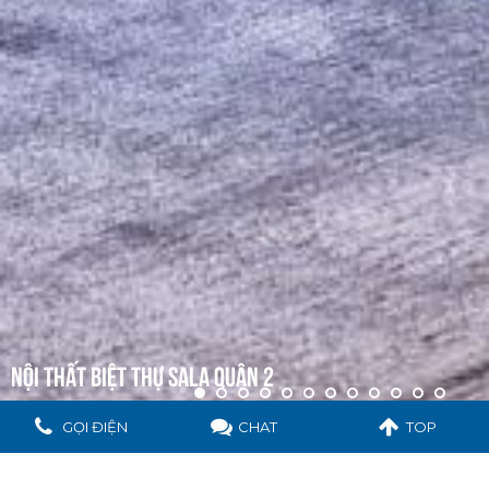
NỘI THẤT BIỆT THỰ SALA QUẬN 2
GỌI ĐIỆN
CHAT
TOP
CHỦ ĐẦU TƯ