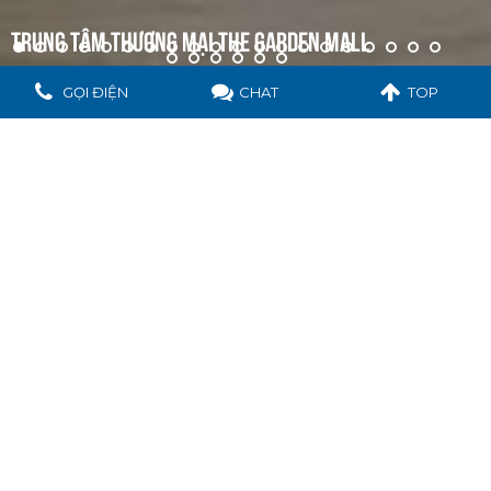
TRUNG TÂM THƯƠNG MẠI THE GARDEN MALL
GỌI ĐIỆN
CHAT
TOP
CHỦ ĐẦU TƯ
Cty CP Đầu tư An Đông - Cty CP Saigon Signature
ĐỊA CHỈ DỰ ÁN
190 Hồng Bàng, Phường 12 & 15, Quận 5, TP. HCM
PHẠM VI CÔNG VIỆC
Đã hoàn thành Thiết kế kỹ thuật và Thiết kế bản vẽ thi công.
Đã hoàn thành thi công và đi vào sử dụng.
THỜI ĐIỂM TRIỂN KHAI
2018
Đây là một đồ án thú vị khi chúng tôi cùng chung tay với chủ